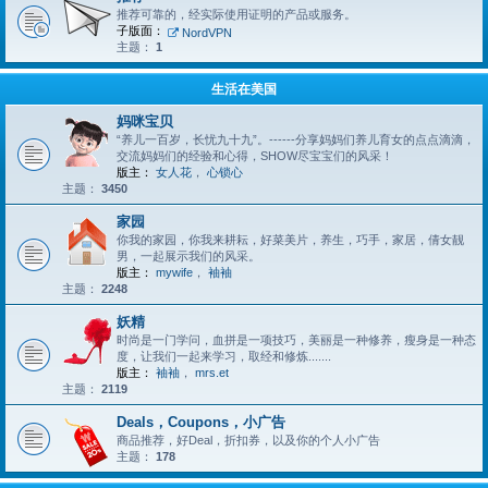
推荐可靠的，经实际使用证明的产品或服务。
子版面：
NordVPN
主题：
1
生活在美国
妈咪宝贝
“养儿一百岁，长忧九十九”。------分享妈妈们养儿育女的点点滴滴，
交流妈妈们的经验和心得，SHOW尽宝宝们的风采！
版主：
女人花
，
心锁心
主题：
3450
家园
你我的家园，你我来耕耘，好菜美片，养生，巧手，家居，倩女靓
男，一起展示我们的风采。
版主：
mywife
，
袖袖
主题：
2248
妖精
时尚是一门学问，血拼是一项技巧，美丽是一种修养，瘦身是一种态
度，让我们一起来学习，取经和修炼.......
版主：
袖袖
，
mrs.et
主题：
2119
Deals，Coupons，小广告
商品推荐，好Deal，折扣券，以及你的个人小广告
主题：
178