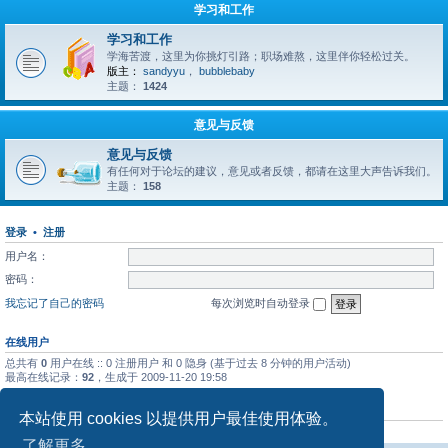
学习和工作
学习和工作
学海苦渡，这里为你挑灯引路；职场难熬，这里伴你轻松过关。
版主：
sandyyu
，
bubblebaby
主题：
1424
意见与反馈
意见与反馈
有任何对于论坛的建议，意见或者反馈，都请在这里大声告诉我们。
主题：
158
登录
•
注册
用户名：
密码：
我忘记了自己的密码
每次浏览时自动登录
在线用户
总共有
0
用户在线 :: 0 注册用户 和 0 隐身 (基于过去 8 分钟的用户活动)
最高在线记录：
92
，生成于 2009-11-20 19:58
统计信息
本站使用 cookies 以提供用户最佳使用体验。
帖子总数
684029
• 主题总数
41882
• 用户总数
1136
• 最新注册的用户
usa2u
了解更多