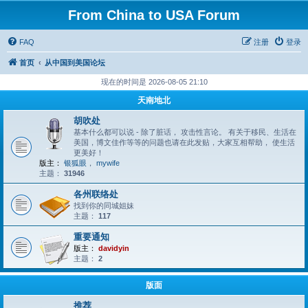
From China to USA Forum
FAQ
注册
登录
首页
从中国到美国论坛
现在的时间是 2026-08-05 21:10
天南地北
胡吹处
基本什么都可以说 - 除了脏话， 攻击性言论。 有关于移民、生活在
美国，博文佳作等等的问题也请在此发贴，大家互相帮助， 使生活
更美好！
版主：
银狐眼
，
mywife
主题：
31946
各州联络处
找到你的同城姐妹
主题：
117
重要通知
版主：
davidyin
主题：
2
版面
推荐