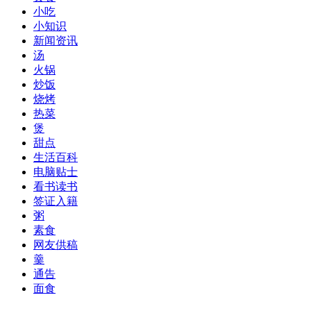
小吃
小知识
新闻资讯
汤
火锅
炒饭
烧烤
热菜
煲
甜点
生活百科
电脑贴士
看书读书
签证入籍
粥
素食
网友供稿
羹
通告
面食