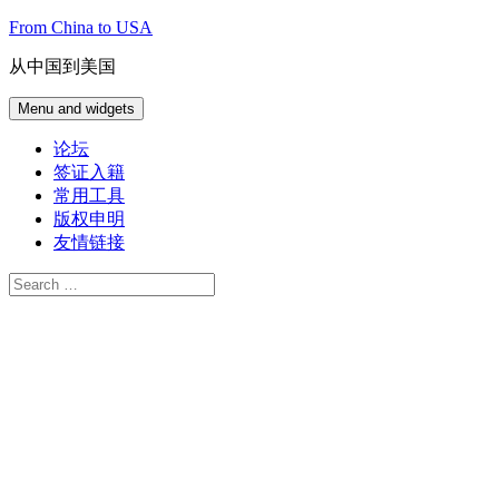
Skip
From China to USA
to
content
从中国到美国
Menu and widgets
论坛
签证入籍
常用工具
版权申明
友情链接
Search
for: