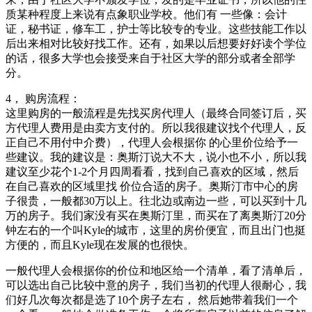
质某种程度上来说有点象职业学校。他们有 一些像：会计
证，秘书证，修车工，护士等比较专的专业。这些技能工作以
后出来相对比较好找工作。还有，如果以后想要好好读个学位
的话，很多大学也会接受来自于社区大学的部分或者全部学
分。
4， 购房流程：
这里购房的一般流程是先找买房代理人（最终合同签订后，买
方代理人费用是由卖方支付的。所以我很建议找个代理人，反
正自己不用付中介费），代理人会根据你 的心里价位给予一
些建议。我的建议是：奥斯汀说大不大，说小也不小，所以我
建议至少花个1-2个月四周看看，找到自己喜欢的区域，然后
在自己喜欢的区域里找 价位合适的房子。奥斯汀市中心的房
子很贵，一般都30万以上。往北边或南边一些，可以买到十几
万的房子。我们家没有买在奥斯汀里，而买在了离奥斯汀20分
钟左右的一个叫Kyle的城市，这里的房价便宜，而且出门也挺
方便的，而且Kyle现在发展的也很快。
一般代理人会根据你的价位和地区给一个清单，看了清单后，
可以选出自己比较中意的房子，我们当初的代理人很耐心，我
们好几次每次都是选了10个房子左右， 然后她带着我们一个