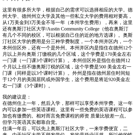
这里有很多所大学，根据自己的需求可以选择相应的大学。德
州大学、德州州立大学及其他一些私立大学的费用相对要高，
从1万美金到3万美金不等一年（本州学生费用），再来，这里
还有奥斯汀社区大学/Austin Community College（他在奥斯汀
有几个不同的校区，可以根据自己住的近的地方选课）。奥斯
汀社区大学的费用是分三种学费制度，一个本州并区内，一个
本州但区外，还有一个是外州。本州并区内是指住在德州12个
月以上并向奥斯 汀缴税的几个区域，这个学费是170美金左右
一门课（一门课3个课时计算）。本州但区外是指住在德州12
个月以上但不缴奥斯汀税的区域，这个学费是500 美金左右一
门课（同样是以3个课时计算）。外州是指在德州居住时间短
于12个月的美国居民或外国学生，这个费用是将近920美金左
右一门课（3个课时）。
我的建议是：
在德州住上一年，然后入学，那样可以享受本州学费。这一年
内可以参加一些英语课程。这里有一些免费的英语课程可以参
加也有缴费的。相对而言免费课程的师资 质量比较差一点。
但学习英语其实都靠自觉。
住满一年后，可以先上奥斯汀社区大学，一来学费便宜，二
来，由于社区大学不颁发学位，发的是毕业证书，所以他的性