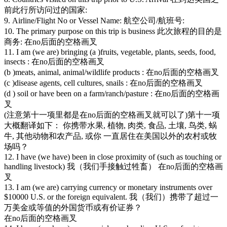
前此行所访问过的国家:
9. Airline/Flight No or Vessel Name: 航空公司/航班号:
10. The primary purpose on this trip is business 此次旅程的目的是
商务: 在no后面的空格画叉
11. I am (we are) bringing (a )fruits, vegetable, plants, seeds, food,
insects : 在no后面的空格画叉
(b )meats, animal, animal/wildlife products : 在no后面的空格画叉
(c )disease agents, cell cultures, snails : 在no后面的空格画叉
(d ) soil or have been on a farm/ranch/pasture : 在no后面的空格画
叉
(注意第十一项里都是在no后面的空格画叉就可以了)第十一项
大概翻译如下： 你携带水果, 植物, 肉类, 食品, 土壤, 鸟类, 蜗
牛, 其他动物和农产品, 或你 一直居住在美国以外的农村或牧
场吗？
12. I have (we have) been in close proximity of (such as touching or
handling livestock) 我（我们手接触过牲畜） 在no后面的空格画
叉
13. I am (we are) carrying currency or monetary instruments over
$10000 U.S. or the foreign equivalent. 我（我们）携带了超过一
万美金或等值的外国货币或有价证券？
在no后面的空格画叉