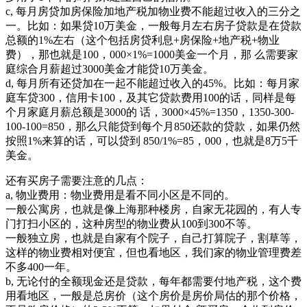
c, 每月房贷加房保险加地产税加物业费不能超过收入的三分之
一。比如：如果贷10万美金，一般每月左右房子贷款是在贷款
总额的1%左右（这个包括房贷利息+房保险+地产税+物业
费），那也就是100，000×1%=1000美金一个月，那 么需要家
庭综合月薪超过3000美金才能贷10万美金。
d, 每月所有还贷加在一起不能超过收入的45%。比如：每月家
庭车贷300，信用卡100，及其它贷款费用100的话，同样是每
个月家庭月薪总额是3000的 话，3000×45%=1350，1350-300-
100-100=850，那么只能贷到每个月850还款的贷款，如果仍然
按照1%来算的话，可以贷到 850/1%=85，000，也就是8万5千
美金。
还有买房子需要注意的几点：
a, 物业费用：物业费用是看不同小区是不同的。
一般公寓房，也就是像上海那种楼房，自家无花园的，有人专
门打扫小区的，这种房型的物业费从100到300不等。
一般独立房，也就是自家有个院子，自己打算院子，割草等，
这样的物业费相对便宜，但也看地区，我们家的物业管理费差
不多400一年。
b, 无论付的全额现金还是贷款，每年都需要付地产税，这个费
用看地区，一般是总房价（这个房价是房价局估的那个价格，