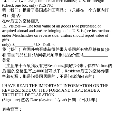
14. I have (we have) commercial merchandise, U.S. or foreign:
(Check one box only) YES NO
我（我们）携带了美国或外国商品：（只能在一个方框内打
勾） 是 否
在no后面的空格画叉
15. Visitors — The total value of all goods I/we purchased or
acquired abroad and am/are bringing to the U.S. is (see instructions
under Merchandise on reverse side; visitors should report value of
gifts
only): $_________ U.S. Dollars
我（我们）在国外购买或获得并带入美国所有物品总价值(参
看 背面商品栏目; 访问者只须申报礼品价值):$____________
美元
（注意第十五项我没有把Residents那项打出来，你在Visitors的
后 面的空格里写上4000就可以了，Residents后面的空格你要
空着别写，那是问美国居民的，不是问你访问者的）
I HAVE READ THE IMPORTANT INFORMATION ON THE
REVERSE SIDE OF THIS FORM AND HAVE MADE A
TRUTHFUL DECLARATION.
(Signature) 签名 Date (day/month/year) 日期 （日/月/年）
表格背面：