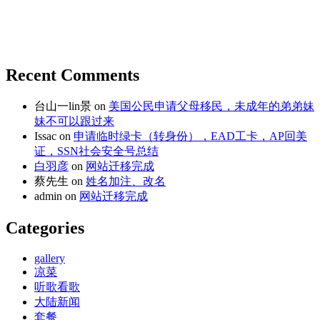
Recent Comments
台山一lin景
on
美国公民申请父母移民，未成年的弟弟妹
妹不可以跟过来
Issac
on
申请临时绿卡（转身份），EAD工卡，AP回美
证，SSN社会安全号总结
白羽彦
on
网站迁移完成
蔡先生
on
姓名加注、改名
admin
on
网站迁移完成
Categories
gallery
凉菜
听歌看歌
大陆新闻
套餐