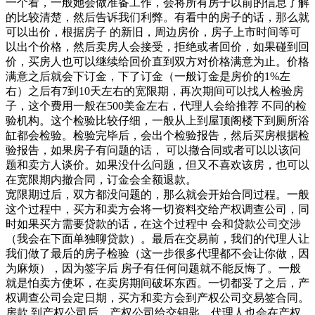
一个看，一般她会做准备工作，会将所有房子以前的信息了解
的比较清楚，然后告诉我们利弊。有看中的房子的话，那么就
可以出价，根据房子 的新旧，周边房价，房子上市时间等可
以出个价格，然后卖房人会接受，拒绝或者回价，如果碰到回
价，买房人也可以继续给回价直到双方对价格满意为止。价格
满意之后就会下订金，下了订金（一般订金是房价的1%左
右）之后有7到10天左右的宽限期，再次期间可以找人检验房
子，这个费用一般在500美金左右，代理人会给推荐 不同的检
验机构。这个检验比较仔细，一般从上到屋顶阁楼下到厕所浴
缸都会检验。检验完毕后，会出个检验报告，然后买房根据检
验报告，如果房子有问题的话， 可以撤合同或者可以以该问
题和卖方人谈价。如果没什么问题，但又不喜欢该房，也可以
在宽限期内撤合同，订金会全额退款。
宽限期过后，双方都没问题的，那么就会开始合同过程。一般
这个过程中，买方和卖方会将一切资料交给产权调查公司，同
时如果买方需要贷款的话，在这个过程中 会和贷款公司交涉
（我会在下面单独聊贷款）。最后在交易前，我们的代理人让
我们做了最后的房子检验（这一步很多代理都不会让你做，因
为麻烦），因为签字后 房子有任何问题就不能反悔了。一般
就是怕卖方使坏，在卖房期间破坏东西。一切都妥了之后，产
权调查公司会定日期，买方和卖方会到产权公司交易签合同。
房款 到产权公司后，产权公司给交钥匙。代理人也会在产权