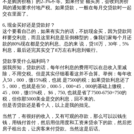
不是购房价格）的2-3%不等。如果付全 额买房，会收到房价
局的通知要求付地产税。如果贷款，一般在每月交贷款时一起
交在里面了。
6, 现金买好还是贷款好？
这个要看自己的，如果有实力的话，不妨现金买，因为贷款同
样要交利息，而且这里利息是呈倒梯型的，像我们家每个月还
款的80%现在都是交的利息。总的来 说，贷10万，30年，5%
利息，最后还完其实交了8万左右利息到银行。
贷款享受什么福利吗？
据我所知，贷款的话，每年付利息的费用可以在总收入里减
除，不用交税。但是其实仔细看看这并不合算。举例：每年收
入50，000，缴15%税，也就 是7500的税；如果贷款利息还了
5，000，也就是在50，000-5，000=45，000的基础上缴税，
45，000，缴15%税， $6，750, 也就是省了7500-6750=750的
税，但你那5000美金是交的利息，回不来的。
但是否贷款还是看个人，以上是我的拙见。
当然了，有很好的收入，又有可观的存款，那么可以以钱生
钱，用钱付首付，然后用信用度和工资来贷余下的款，然后把
房子租出去，让房客来付贷款。当然这是后话。