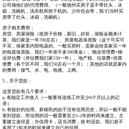
公司领他们的代理费用。（一般德州买房子是不带灶头，冰
箱，洗碗机，洗衣机和烘干机的。少许也会带，我 们当时买
房带了灶头，冰箱，洗碗机）
房子相关费用：
房贷、房屋保险（按房子价格，新旧，好坏，保险金额来计
算。我们家是一年700左右）、房屋电器保质险（这个可买可
不买，保家里内部电器的。一般买房时，卖家会给卖家买一年
的电器保质险。我们一年差不多500美金）、物业管理费+物
业评估费（评估费我们家150一年）、地产税、垃圾费+排粪
便费（各个区不同，我们50左右一个月）；其他的话就是家内
的费用：煤气、水、电、电视、上网。
5，关于贷款：
这里贷款有几个要求：
a, 有稳定工作收入（一般要有连续工作至少6个月以上的记
录）
b, 有较好的信用。新移民的由于没有信用历史，所以一般不能
拿到贷款。而信用的话一般需要至少1-2年的时间来建立。主
要建立途径是：办信用卡，适当消费，按 时还款。我们差不
多用了1年半的时间来建立自己的信用。