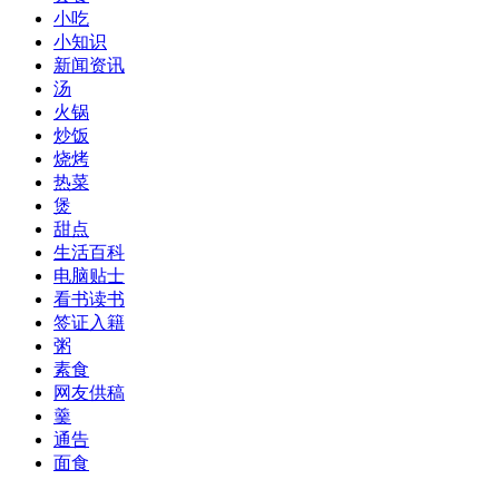
小吃
小知识
新闻资讯
汤
火锅
炒饭
烧烤
热菜
煲
甜点
生活百科
电脑贴士
看书读书
签证入籍
粥
素食
网友供稿
羹
通告
面食