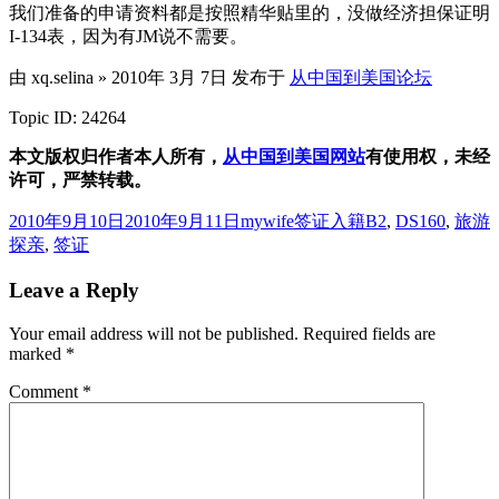
我们准备的申请资料都是按照精华贴里的，没做经济担保证明
I-134表，因为有JM说不需要。
由 xq.selina » 2010年 3月 7日 发布于
从中国到美国论坛
Topic ID: 24264
本文版权归作者本人所有，
从中国到美国网站
有使用权，未经
许可，严禁转载。
Posted
Author
Categories
Tags
2010年9月10日
2010年9月11日
mywife
签证入籍
B2
,
DS160
,
旅游
on
探亲
,
签证
Leave a Reply
Your email address will not be published.
Required fields are
marked
*
Comment
*