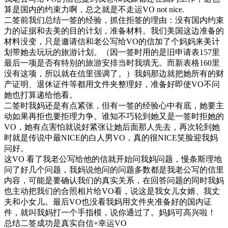
算是国内的约束力啊，总之就是不走运VO not nice.
二签前我们总结一签的经验，抓住拒签的理由：没有国内约束
力的证据和去美的目的计划，准备材料。我们美国这边准备的
材料没变，只是邀请信和老公写给VO的信加了个妈妈来美计
划带她去玩玩的旅游计划。（因一签时用的是旧申请表157里
最后一项是否有特别的旅游安排当时我填无。而新表格160里
没有这项，所以就在信里强调了。）我妈那边就把她所有的财
产证明、退休证件等都用文件夹整理好，准备好即使VO不问
她也打算递给他看。
二签时我妈还是有点紧张，但有一签的经验心中有底，她要主
动如果再拒也要拒理力争。谁知不巧轮到她又是一签时拒她的
VO，她有点害怕就说好紧张让她后面那人先去，再次轮到她
时就是传说中最NICE的白人男VO，真的很NICE笑脸迎我妈
问好。
这VO 看了我老公写给他的信就开始问我妈问题，慢条斯理地
问了好几个问题，我妈说他问的问题多数都是我老公写的信里
内容，可能是要确认我们的真实关系，在回答问题的同时我妈
也主动把我们的合照相片给VO看，说这是我女儿女婿、我丈
夫和小女儿。最后VO也没看我妈用文件夹准备好的国内证
件，就叫我妈打一个手指模，说你通过了。妈妈可高兴啦！
总结二签成功是真实自信+幸运VO