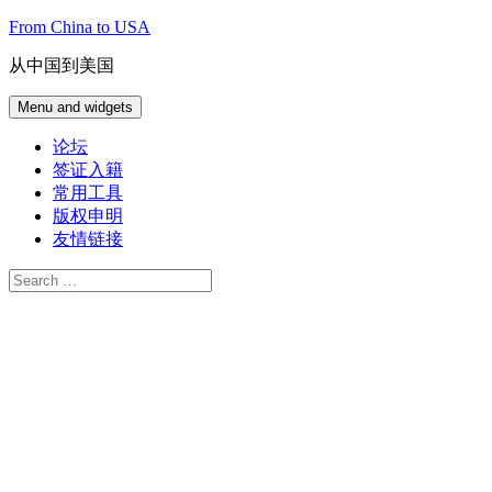
Skip
From China to USA
to
content
从中国到美国
Menu and widgets
论坛
签证入籍
常用工具
版权申明
友情链接
Search
for: