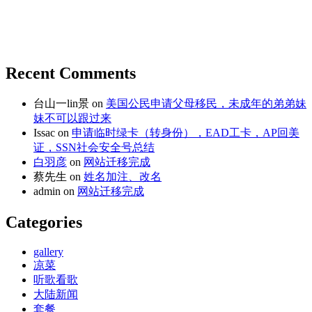
Recent Comments
台山一lin景
on
美国公民申请父母移民，未成年的弟弟妹
妹不可以跟过来
Issac
on
申请临时绿卡（转身份），EAD工卡，AP回美
证，SSN社会安全号总结
白羽彦
on
网站迁移完成
蔡先生
on
姓名加注、改名
admin
on
网站迁移完成
Categories
gallery
凉菜
听歌看歌
大陆新闻
套餐