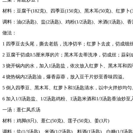
材料：豆腐干(182克)、四季豆(150克)、黑木耳(50克)、红萝卜(3
调料：油(2汤匙)、盐(2汤匙)、鸡粉(1/2汤匙)、米酒(1汤匙)、香油
做法：
1 四季豆去头尾，撕去老筋，洗净切半；红萝卜去皮，切成细
2 豆腐干切成0.5厘米厚的片；黑木耳去蒂洗净，切成丝；蒜剁
3 烧开锅内的水，加入1汤匙盐，依次放入红萝卜、黑木耳和四
4 烧热锅内2汤匙油，爆香蒜蓉，放入豆干片炒至香味四溢。
5 倒入四季豆、黑木耳、红萝卜和3汤匙清水，以中火拌炒均匀
6 加入1/3汤匙盐、1/2汤匙鸡粉、1汤匙米酒和1/3汤匙香油炒
一汤：薏仁凤爪汤
材料：鸡脚(8只)、薏仁(50克)、莲子(50克)、姜(3片)
调料：盐(1/3汤匙)、米酒(1/2汤匙)、料酒(1汤匙)、白糖(1/3汤匙