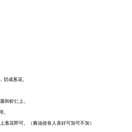
净，切成葱花。
豆腐和虾仁上。
用。
，洒上葱花即可。（酱油按各人喜好可加可不加）