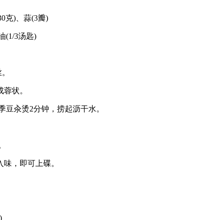
0克)、蒜(3瓣)
(1/3汤匙)
丝。
成蓉状。
季豆汆烫2分钟，捞起沥干水。
。
至入味，即可上碟。
)