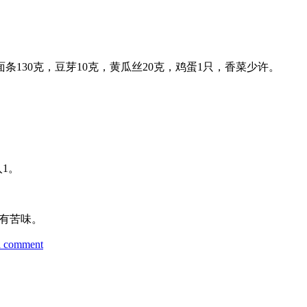
面条130克，豆芽10克，黄瓜丝20克，鸡蛋1只，香菜少许。
1。
有苦味。
on
a comment
马
来
辣
虾