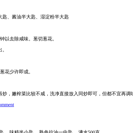
面
大匙、酱油半大匙、湿淀粉半大匙
分钟以去除咸味。葱切葱花。
出。
撒葱花少许即成。
再炒，嫩榨菜比较不咸，洗净直接放入同炒即可，但都不宜再调
on
comment
榨
菜
肉
丝
， 味精半小匙， 熟色拉油一中匙， 沸水500克。