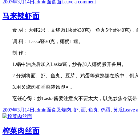
Posted
Author
Categories
Tags
on
2007年3月14日
admin
面食
面
Leave a comment
on
日
式
马来辣虾面
泠
面
食 材：大虾2只，叉烧肉1块(约30克)，鱼丸5个(约40克)，
调 料：Laska酱30克，椰奶1 罐。
制 作：
1.锅中油热后加入Laska酱，炒香加入椰奶煮开备用。
2.分别将面、虾、鱼丸、豆芽、鸡蛋等煮熟摆在碗中，倒入
3.用叉烧肉和香菜装饰即可。
烹饪心得：炒Laska酱要注意火不要太大，以免炒焦令汤带
Posted
Author
Categories
Tags
2007年3月14日
admin
面食
叉烧肉
,
虾
,
面
,
鱼丸
,
鸡蛋
,
黄瓜
Leave 
on
榨菜肉丝面