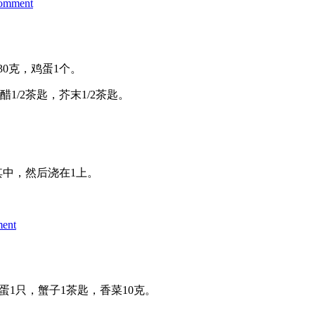
on
comment
培
根
奶
油
30克，鸡蛋1个。
蛋
汁
1/2茶匙，芥末1/2茶匙。
面
中，然后浇在1上。
on
ment
韩
式
冷
面
鸡蛋1只，蟹子1茶匙，香菜10克。