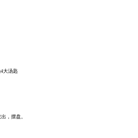
油4大汤匙
取出，摆盘。