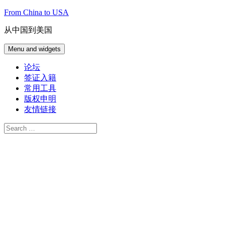
Skip
From China to USA
to
content
从中国到美国
Menu and widgets
论坛
签证入籍
常用工具
版权申明
友情链接
Search
for: