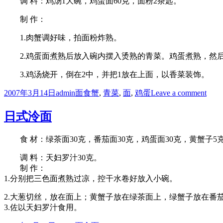
调 料：鸡汤1大碗，鸡蛋面60克，面粉2茶匙。
制 作：
1.肉蟹调好味，拍面粉炸熟。
2.鸡蛋面煮熟后放入碗内摆入烫熟的青菜。鸡蛋煮熟，然后
3.鸡汤烧开，倒在2中，并把1放在上面，以香菜装饰。
Posted
Author
Categories
Tags
on
2007年3月14日
admin
面食
蟹
,
青菜
,
面
,
鸡蛋
Leave a comment
on
蟹
黄
日式泠面
鸡
蛋
食 材：绿茶面30克，番茄面30克，鸡蛋面30克，黄蟹子5
面
调 料：天妇罗汁30克。
制 作：
1.分别把三色面煮熟过凉，控干水卷好放入小碗。
2.大葱切丝，放在面上；黄蟹子放在绿茶面上，绿蟹子放在番
3.佐以天妇罗汁食用。