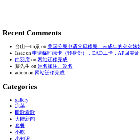
Recent Comments
台山一lin景
on
美国公民申请父母移民，未成年的弟弟妹
Issac
on
申请临时绿卡（转身份），EAD工卡，AP回美证
白羽彦
on
网站迁移完成
蔡先生
on
姓名加注、改名
admin
on
网站迁移完成
Categories
gallery
凉菜
听歌看歌
大陆新闻
套餐
小吃
小知识