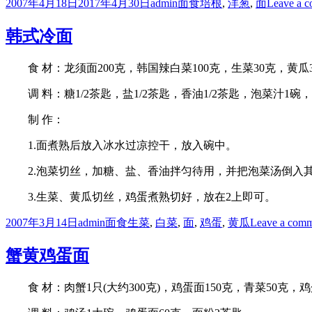
Posted
Author
Categories
Tags
2007年4月18日
2017年4月30日
admin
面食
培根
,
洋葱
,
面
Leave a 
on
韩式冷面
食 材：龙须面200克，韩国辣白菜100克，生菜30克，黄瓜
调 料：糖1/2茶匙，盐1/2茶匙，香油1/2茶匙，泡菜汁1碗，醋
制 作：
1.面煮熟后放入冰水过凉控干，放入碗中。
2.泡菜切丝，加糖、盐、香油拌匀待用，并把泡菜汤倒入其
3.生菜、黄瓜切丝，鸡蛋煮熟切好，放在2上即可。
Posted
Author
Categories
Tags
2007年3月14日
admin
面食
生菜
,
白菜
,
面
,
鸡蛋
,
黄瓜
Leave a com
on
蟹黄鸡蛋面
食 材：肉蟹1只(大约300克)，鸡蛋面150克，青菜50克，