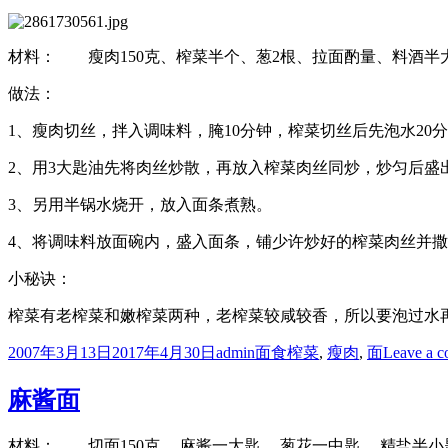
材料： 瘦肉150克、榨菜半个、葱2根、拉面酌量、料酒半
做法：
1、瘦肉切丝，拌入调味料，腌10分钟，榨菜切丝后先泡水20
2、用3大匙油先将肉丝炒散，再放入榨菜肉丝同炒，炒匀后盛
3、另用半锅水烧开，放入面条煮熟。
4、将调味料放面碗内，盛入面条，铺少许炒好的榨菜肉丝并
小秘诀：
榨菜有老榨菜和嫩榨菜两种，老榨菜较咸较香，所以要泡过水
Posted
Author
Categories
Tags
2007年3月13日
2017年4月30日
admin
面食
榨菜
,
瘦肉
,
面
Leave a 
on
麻酱面
材料： 切面150克， 麻酱一大匙， 葱花一中匙， 精盐半小匙