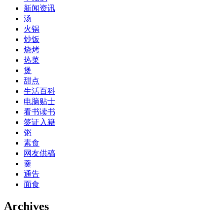
新闻资讯
汤
火锅
炒饭
烧烤
热菜
煲
甜点
生活百科
电脑贴士
看书读书
签证入籍
粥
素食
网友供稿
羹
通告
面食
Archives