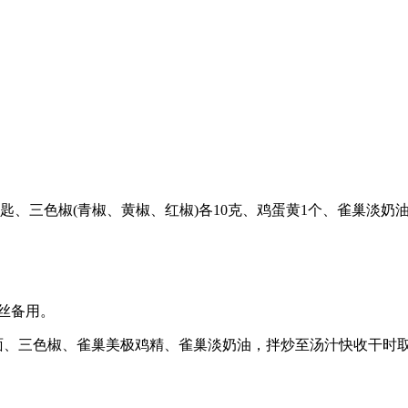
汤匙、三色椒(青椒、黄椒、红椒)各10克、鸡蛋黄1个、雀巢淡奶
切丝备用。
面、三色椒、雀巢美极鸡精、雀巢淡奶油，拌炒至汤汁快收干时