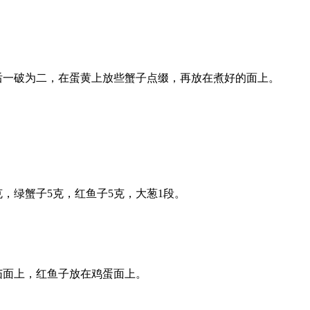
一破为二，在蛋黄上放些蟹子点缀，再放在煮好的面上。
克，绿蟹子5克，红鱼子5克，大葱1段。
茄面上，红鱼子放在鸡蛋面上。