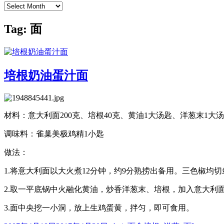
Archives
Tag:
面
培根奶油蛋汁面
材料：意大利面200克、培根40克、黄油1大汤匙、洋葱末1大
调味料：雀巢美极鸡精1小匙
做法：
1.将意大利面以大火煮12分钟，约9分熟捞出备用。三色椒均
2.取一平底锅中火融化黄油，炒香洋葱末、培根，加入意大利
3.面中央挖一小洞，放上生鸡蛋黄，拌匀，即可食用。