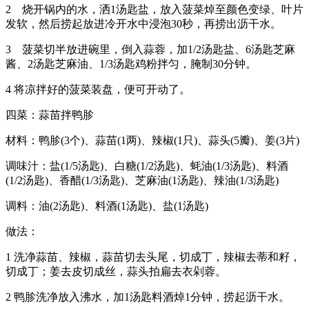
2 烧开锅内的水，洒1汤匙盐，放入菠菜焯至颜色变绿、叶片
发软，然后捞起放进冷开水中浸泡30秒，再捞出沥干水。
3 菠菜切半放进碗里，倒入蒜蓉，加1/2汤匙盐、6汤匙芝麻
酱、2汤匙芝麻油、1/3汤匙鸡粉拌匀，腌制30分钟。
4 将凉拌好的菠菜装盘，便可开动了。
四菜：蒜苗拌鸭胗
材料：鸭胗(3个)、蒜苗(1两)、辣椒(1只)、蒜头(5瓣)、姜(3片)
调味汁：盐(1/5汤匙)、白糖(1/2汤匙)、蚝油(1/3汤匙)、料酒
(1/2汤匙)、香醋(1/3汤匙)、芝麻油(1汤匙)、辣油(1/3汤匙)
调料：油(2汤匙)、料酒(1汤匙)、盐(1汤匙)
做法：
1 洗净蒜苗、辣椒，蒜苗切去头尾，切成丁，辣椒去蒂和籽，
切成丁；姜去皮切成丝，蒜头拍扁去衣剁蓉。
2 鸭胗洗净放入沸水，加1汤匙料酒焯1分钟，捞起沥干水。