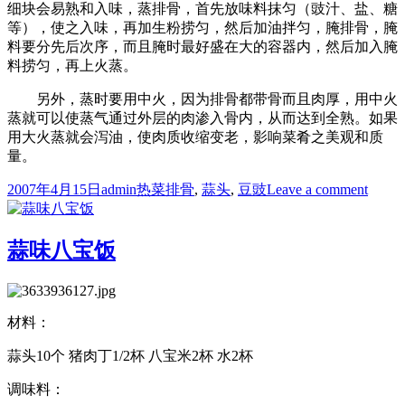
细块会易熟和入味，蒸排骨，首先放味料抹匀（豉汁、盐、糖
等），使之入味，再加生粉捞匀，然后加油拌匀，腌排骨，腌
料要分先后次序，而且腌时最好盛在大的容器内，然后加入腌
料捞匀，再上火蒸。
另外，蒸时要用中火，因为排骨都带骨而且肉厚，用中火
蒸就可以使蒸气通过外层的肉渗入骨内，从而达到全熟。如果
用大火蒸就会泻油，使肉质收缩变老，影响菜肴之美观和质
量。
Posted
Author
Categories
Tags
on
2007年4月15日
admin
热菜
排骨
,
蒜头
,
豆豉
Leave a comment
on
姜
豉
蒸
蒜味八宝饭
排
骨
材料：
蒜头10个 猪肉丁1/2杯 八宝米2杯 水2杯
调味料：