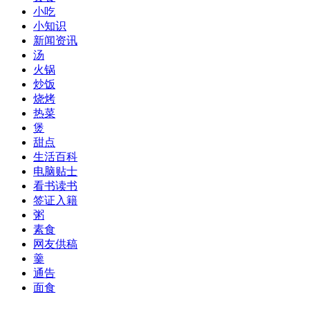
小吃
小知识
新闻资讯
汤
火锅
炒饭
烧烤
热菜
煲
甜点
生活百科
电脑贴士
看书读书
签证入籍
粥
素食
网友供稿
羹
通告
面食