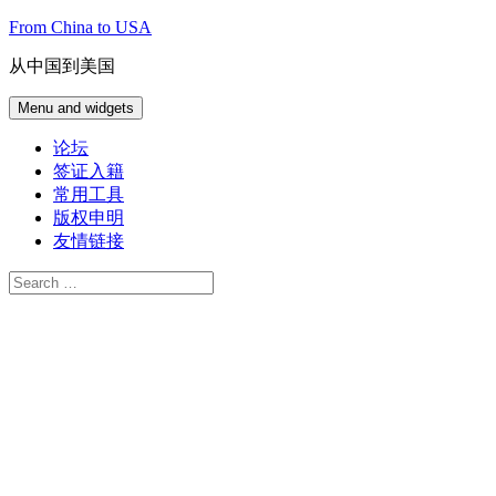
Skip
From China to USA
to
content
从中国到美国
Menu and widgets
论坛
签证入籍
常用工具
版权申明
友情链接
Search
for: