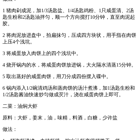
1 猪肉剁成泥，加1/3汤匙盐、1/4汤匙鸡粉、1只咸蛋清、2汤
匙生粉和2汤匙油拌匀，顺一个方向搅打10分钟，直至肉泥起
胶。
2 将肉泥放进盘中，拍扁抹匀，压成四方块状，用手指在肉饼
上压4个浅坑。
3 将咸蛋放入肉饼上的四个浅坑中。
4 烧开锅内的水，将咸蛋肉饼放进锅，大火隔水清蒸15分钟。
5 取出蒸好的咸蛋肉饼，用刀分成四份摆入碟中。
6 锅内添入1/2碗清鸡汤和蒸肉饼的汤汁煮沸，加1汤匙生粉和
1/2汤匙酱油快速炒匀做成芡汁，浇在咸蛋肉饼上即可。
二菜：油焖大虾
原料：大虾，姜末，油，味精，料酒，白糖，少许盐
做法：