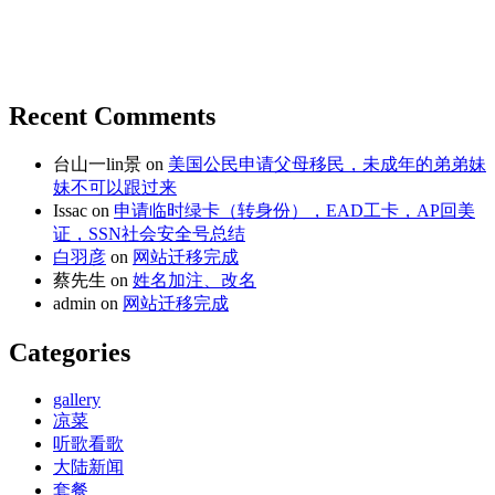
Recent Comments
台山一lin景
on
美国公民申请父母移民，未成年的弟弟妹
妹不可以跟过来
Issac
on
申请临时绿卡（转身份），EAD工卡，AP回美
证，SSN社会安全号总结
白羽彦
on
网站迁移完成
蔡先生
on
姓名加注、改名
admin
on
网站迁移完成
Categories
gallery
凉菜
听歌看歌
大陆新闻
套餐