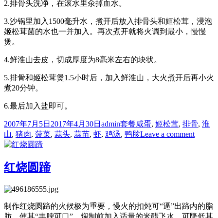
2.排骨头洗净，在滚水里氽掉血水。
3.沙锅里加入1500毫升水，煮开后放入排骨头和姬松茸，浸泡
姬松茸菌的水也一并加入。再次煮开就将火调到最小，慢慢
煲。
4.鲜淮山去皮，切成厚度为8毫米左右的块状。
5.排骨和姬松茸煲1.5小时后，加入鲜淮山，大火煮开后再小火
煮20分钟。
6.最后加入盐即可。
Posted
Author
Categories
Tags
2007年7月5日
2017年4月30日
admin
套餐
咸蛋
,
姬松茸
,
排骨
,
淮
on
on
山
,
猪肉
,
菠菜
,
蒜头
,
蒜苗
,
虾
,
鸡汤
,
鸭胗
Leave a comment
套
餐
系
红烧圆蹄
列
（五）
制作红烧圆蹄的火候极为重要，慢火的扣炖可“逼”出蹄内的脂
肪，使其“丰腴可口”。焖制前加入适量的米醋飞水，可降低其