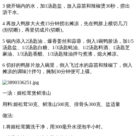
3 烧开锅内的水，加1汤匙盐，放入蒜苗和辣椒烫30秒，捞出
沥干水。
4 再放入鸭胗大火煮15分钟捞出摊凉，先在鸭胗上横切几刀
(别切断)，再竖切成片(切断)。
5 锅内添入2汤匙油，爆香姜丝和蒜蓉，倒入1碗鸭胗汤，加1/5
汤匙盐、1/2汤匙白糖、1/3汤匙蚝油、1/2汤匙料酒、1汤匙芝
麻油、1/3汤匙香醋、1/3汤匙辣油拌匀煮沸，熄火摊凉。
6 切好的鸭胗片放入碗里，倒入飞过水的蒜苗和辣椒丁，倒入
摊凉的调味汁拌匀，腌制30分钟便可上碟。
一汤：姬松茸煲鲜淮山
用料:姬松茸50克、鲜淮山500克、排骨头300克、盐适量
做法:
1.将姬松茸菌洗干净，用300毫升水浸泡半小时。