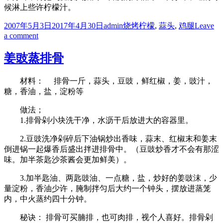
候淋上些许柠檬汁。
Posted
Author
Categories
Tags
2007年5月3日
2017年4月30日
admin
烧烤
柠檬
,
蒜头
,
鸡腿
Leave
on
on
a comment
家
家
姜豉蒸排骨
平
安
材料： 排骨一斤，蒜头，豆豉，鲜红椒，姜，豉汁，
(烤
糖，香油，盐，淀粉等
鸡
腿)
做法；
1.排骨剁小块洗干净，水沥干后放进大的容器里。
2.豆豉洗净剁碎后下油锅炒出香味，蒜末、红椒末和姜末
倒进锅一起爆香后盛出拌进排骨中。（豆豉炒香才不会有那涩
味。加半茶匙沙茶酱会更加鲜美）。
3.加半匙油、两匙豉油、一点糖，盐，炒好的姜豉沫，少
量淀粉，香油少许，腌制拌匀后大约一个钟头，摆放进蒸笼
内，中火蒸约四十分钟。
秘诀： 排骨可买腩排，也可肉排，视个人喜好。排骨剁