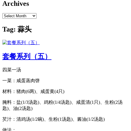
Archives
Archives
Tag:
蒜头
套餐系列（五）
四菜一汤
一菜：咸蛋蒸肉饼
材料：猪肉(6两)、咸蛋黄(4只)
腌料：盐(1/3汤匙)、鸡粉(1/4汤匙)、咸蛋清(1只)、生粉(2汤
匙)、油(2汤匙)
芡汁：清鸡汤(1/2碗)、生粉(1汤匙)、酱油(1/2汤匙)
做法：