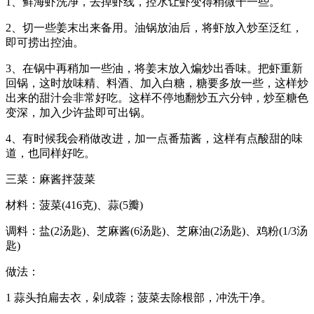
1、鲜海虾洗净，去掉虾线，控水让虾变得稍微干一些。
2、切一些姜末出来备用。油锅放油后，将虾放入炒至泛红，
即可捞出控油。
3、在锅中再稍加一些油，将姜末放入煸炒出香味。把虾重新
回锅，这时放味精、料酒、加入白糖，糖要多放一些，这样炒
出来的甜汁会非常好吃。这样不停地翻炒五六分钟，炒至糖色
变深，加入少许盐即可出锅。
4、有时候我会稍做改进，加一点番茄酱，这样有点酸甜的味
道，也同样好吃。
三菜：麻酱拌菠菜
材料：菠菜(416克)、蒜(5瓣)
调料：盐(2汤匙)、芝麻酱(6汤匙)、芝麻油(2汤匙)、鸡粉(1/3汤
匙)
做法：
1 蒜头拍扁去衣，剁成蓉；菠菜去除根部，冲洗干净。