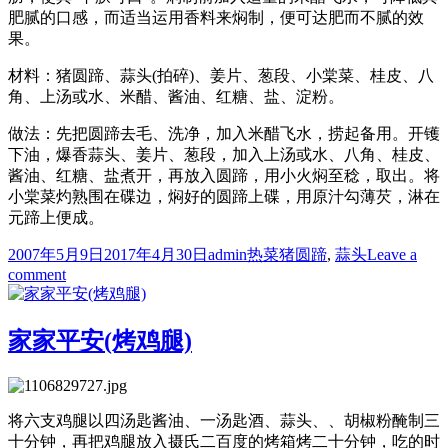
肥腻的口感，而适当运用香料来焖制，便可达肥而不腻的效
果。
材料：猪圆蹄、蒜头(拍碎)、姜片、葱段、小棠菜、桂皮、八
角、上汤或水、米醋、酱油、红糖、盐、淀粉。
做法：先把圆蹄去毛、洗净，加入米醋飞水，捞起备用。开镬
下油，爆香蒜头、姜片、葱段，加入上汤或水、八角、桂皮、
酱油、红糖、盐煮开，再放入圆蹄，用小火焖至稔，取出。将
小棠菜灼熟围在碟边，焖好的圆蹄上碟，用原汁勾薄芡，淋在
元蹄上便成。
Posted
Author
Categories
Tags
2007年5月9日
2017年4月30日
admin
热菜
猪圆蹄
,
蒜头
Leave a
on
on
comment
红
烧
圆
家家平安(烤鸡腿)
蹄
将六支鸡腿以四汤匙酱油、一汤匙酒、蒜头、、胡椒粉醃制三
十分钟，再把鸡腿放入摄氏二百度的烤箱烤二十分钟，吃的时