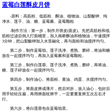
仁
蓝莓白莲酥皮月饼
莲
子
-原料：高筋粉、低筋粉、酥油、植物油、山梨酸钾、纯
粥
净水、莲子、油、糖、蓝莓酱、蓝莓颗粒
-制作方法：第一步，制作月饼皮(面皮)。先把高筋粉和低
筋粉过滤后倒入打面桶里，加入南桥酥油和植物油，中速搅拌
3分钟，把山梨酸钾加入水里融化，再与面粉和油搅拌均匀。
第二步，制作蓝莓馅。莲子洗净、煮熟、磨碎，将油和糖
放在一起搅拌均匀，再加入蓝莓酱和蓝莓颗粒。
第三步，制作白莲蓉。莲子洗净、煮熟，磨碎，再将油、
糖、莲子碎放在一起搅拌均匀。
第四步，制作油心。将面粉、黄油、鸡蛋、水搅拌均匀。
第五步，将面皮擀成薄片，然后对折，放入油心，包好后
用手轻轻压扁，再用擀面杖擀平，一定要重复擀五次左右才
行。
第六步，将白莲蓉包在蓝莓馅里。