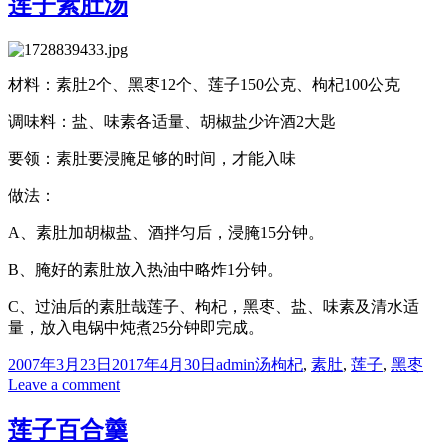
莲子素肚汤
啡
维
榛
果
材料：素肚2个、黑枣12个、莲子150公克、枸杞100公克
调味料：盐、味素各适量、胡椒盐少许酒2大匙
要领：素肚要浸腌足够的时间，才能入味
做法：
A、素肚加胡椒盐、酒拌匀后，浸腌15分钟。
B、腌好的素肚放入热油中略炸1分钟。
C、过油后的素肚哉莲子、枸杞，黑枣、盐、味素及清水适
量，放入电锅中炖煮25分钟即完成。
Posted
Author
Categories
Tags
2007年3月23日
2017年4月30日
admin
汤
枸杞
,
素肚
,
莲子
,
黑枣
on
on
Leave a comment
莲
子
莲子百合羹
素