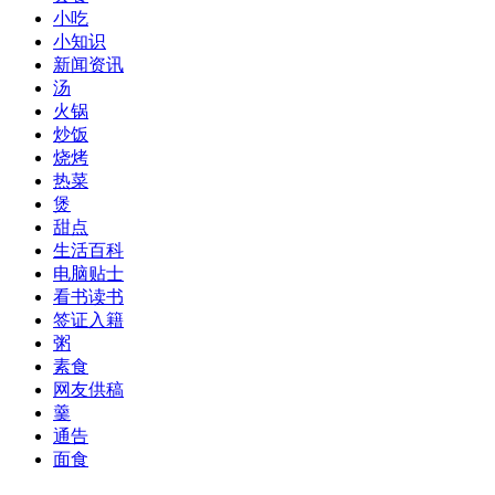
小吃
小知识
新闻资讯
汤
火锅
炒饭
烧烤
热菜
煲
甜点
生活百科
电脑贴士
看书读书
签证入籍
粥
素食
网友供稿
羹
通告
面食