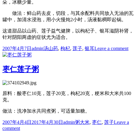
朵，冰糖少量。
做法：鲜山药去皮，切段，与其余配料共同放入无油的瓦
罐中，加清水浸泡，用小火慢炖2小时，汤液黏稠即起锅。
这道甜品以山药、莲子益气健脾，以枸杞子、银耳滋阴补肾，
针对阴阳两虚的症状尤为适合。
Posted
Author
Categories
Tags
on
2007年4月7日
admin
汤
山药
,
枸杞
,
莲子
,
银耳
Leave a comment
on
山
药
枸
枣仁莲子粥
杞
子
汤
原料：酸枣仁10克，莲子20克，枸杞20克，粳米和大米共100
克。
做法：洗净加水共同煮粥，可适量加糖。
Posted
Author
Categories
Tags
2007年4月4日
2017年4月30日
admin
粥
大米
,
枣仁
,
莲子
Leave a
on
on
comment
枣