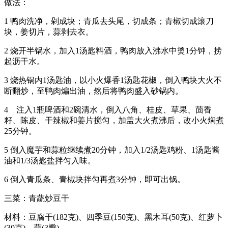
做法：
1 鸭肉洗净，剁成块；青瓜去头尾，切成条；青椒切成滚刀
块，姜切片，蒜剥去衣。
2 烧开半锅水，加入1汤匙料酒，鸭肉放入沸水中烫1分钟，捞
起沥干水。
3 烧热锅内1汤匙油，以小火爆香1汤匙花椒，倒入鸭块大火不
断翻炒，至鸭肉煸出油，然后将鸭肉盛入砂锅内。
4 注入1瓶啤酒和2碗清水，倒入八角、桂皮、草果、茴香
籽、陈皮、干辣椒和姜片搅匀，加盖大火煮沸后，改小火焖煮
25分钟。
5 倒入魔芋和蒜粒继续煮20分钟，加入1/2汤匙鸡粉、1汤匙酱
油和1/3汤匙盐拌匀入味。
6 倒入青瓜条、青椒块拌匀再煮3分钟，即可出锅。
三菜：青蔬炒豆干
材料：豆腐干(182克)、四季豆(150克)、黑木耳(50克)、红萝卜
(30克)、蒜(3瓣)