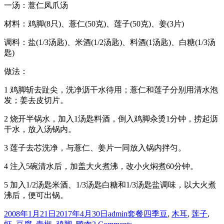
一汤：薏仁凤爪汤
材料：鸡脚(8只)、薏仁(50克)、莲子(50克)、姜(3片)
调料：盐(1/3汤匙)、米酒(1/2汤匙)、料酒(1汤匙)、白糖(1/3汤
匙)
做法：
1 鸡脚斩去趾尖，洗净沥干水待用；薏仁和莲子分别用清水泡
发；姜去皮切片。
2 烧开半锅水，加入1汤匙料酒，倒入鸡脚汆烫1分钟，捞起沥
干水，放入汤锅内。
3 莲子去芯洗净，与薏仁、姜片一同放入锅内拌匀。
4 注入5碗清水后，加盖大火煮沸，改小火焖煮60分钟。
5 加入1/2汤匙米酒、1/3汤匙白糖和1/3汤匙盐调味，以大火煮
沸后，便可出锅。
Posted
Author
Categories
Tags
2008年1月21日
2017年4月30日
admin
套餐
四季豆
,
木耳
,
莲子
,
on
on