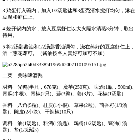
3 鸡蛋打入碗内，加入1/3汤匙盐和3蛋壳清水搅打均匀，淋在
豆腐和虾仁上。
4 烧开锅内的水，放入豆腐虾仁以大火隔水清蒸8分钟，取出
待用。
5 将2汤匙酱油和1/2汤匙香油调匀，浇在蒸好的豆腐虾仁上，
洒上葱花即可。（酱油按各人喜好可加可不加）
二菜：美味啤酒鸭
材料：光鸭(半只，678克)、魔芋(250克)、啤酒(1瓶，500ml)、
青瓜(半根)、青椒(2只)、蒜(3瓣)、姜(3片)、花椒(1汤匙)
香料：八角(5粒)、桂皮(1小根)、草果(2粒)、茴香籽(1/3汤
匙)、陈皮(2小块)、干辣椒(10只)
调料：油(1汤匙)、料酒(1汤匙)、鸡粉(1/2汤匙)、酱油(1汤
匙)、盐(1/3汤匙)