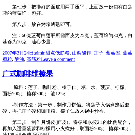
第七步，把擀好的面皮用两手压平，上面放一份包有白莲
蓉的蓝莓馅，包好。
第八步，放在烤箱烤熟即可。
注：60克蓝莓白莲酥所需面皮为25克，蓝莓馅为30克，白
莲蓉为10克，油心少量。
Posted
Author
Categories
Tags
2007年3月24日
admin
甜点
低筋粉
,
山梨酸钾
,
莲子
,
蓝莓酱
,
蓝莓
on
on
颗粒
,
酥油
,
高筋粉
Leave a comment
蓝
莓
广式咖啡维榛果
白
莲
-原料：莲子、咖啡粉、榛子仁、糖、水、菠萝、柠檬、
酥
面粉500g、糖稀300g、油125g
皮
月
-制作方法：第一步，制作月饼馅。将莲子入锅煮熟后磨
饼
碎，再把莲子碎和咖啡粉、榛子仁放入锅中炒香。
第二步，制作月饼皮(面皮)。将糖和水按2:1的比例配合，
再加入适量菠萝和柠檬用小火煮好，取面粉500g，糖稀300g，
油125g混合成面团待用。