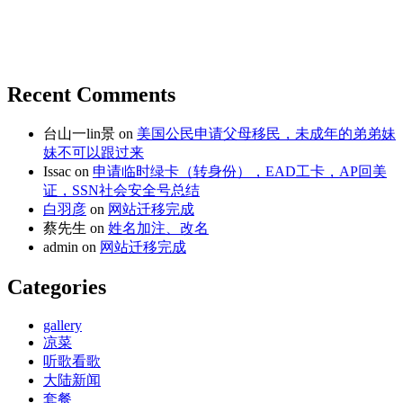
Recent Comments
台山一lin景
on
美国公民申请父母移民，未成年的弟弟妹
妹不可以跟过来
Issac
on
申请临时绿卡（转身份），EAD工卡，AP回美
证，SSN社会安全号总结
白羽彦
on
网站迁移完成
蔡先生
on
姓名加注、改名
admin
on
网站迁移完成
Categories
gallery
凉菜
听歌看歌
大陆新闻
套餐