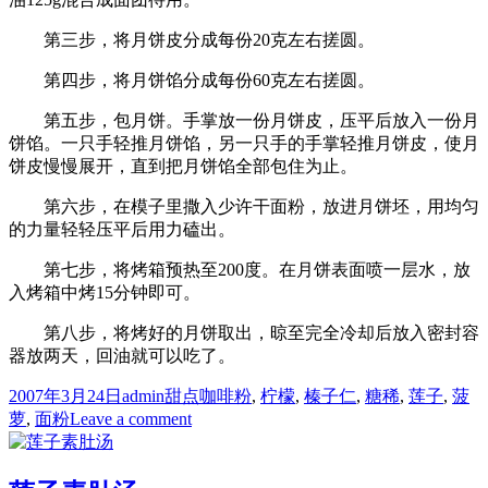
第三步，将月饼皮分成每份20克左右搓圆。
第四步，将月饼馅分成每份60克左右搓圆。
第五步，包月饼。手掌放一份月饼皮，压平后放入一份月
饼馅。一只手轻推月饼馅，另一只手的手掌轻推月饼皮，使月
饼皮慢慢展开，直到把月饼馅全部包住为止。
第六步，在模子里撒入少许干面粉，放进月饼坯，用均匀
的力量轻轻压平后用力磕出。
第七步，将烤箱预热至200度。在月饼表面喷一层水，放
入烤箱中烤15分钟即可。
第八步，将烤好的月饼取出，晾至完全冷却后放入密封容
器放两天，回油就可以吃了。
Posted
Author
Categories
Tags
2007年3月24日
admin
甜点
咖啡粉
,
柠檬
,
榛子仁
,
糖稀
,
莲子
,
菠
on
on
萝
,
面粉
Leave a comment
广
式
咖