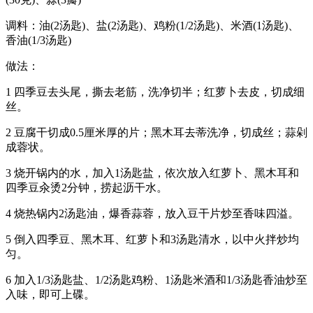
调料：油(2汤匙)、盐(2汤匙)、鸡粉(1/2汤匙)、米酒(1汤匙)、
香油(1/3汤匙)
做法：
1 四季豆去头尾，撕去老筋，洗净切半；红萝卜去皮，切成细
丝。
2 豆腐干切成0.5厘米厚的片；黑木耳去蒂洗净，切成丝；蒜剁
成蓉状。
3 烧开锅内的水，加入1汤匙盐，依次放入红萝卜、黑木耳和
四季豆汆烫2分钟，捞起沥干水。
4 烧热锅内2汤匙油，爆香蒜蓉，放入豆干片炒至香味四溢。
5 倒入四季豆、黑木耳、红萝卜和3汤匙清水，以中火拌炒均
匀。
6 加入1/3汤匙盐、1/2汤匙鸡粉、1汤匙米酒和1/3汤匙香油炒至
入味，即可上碟。