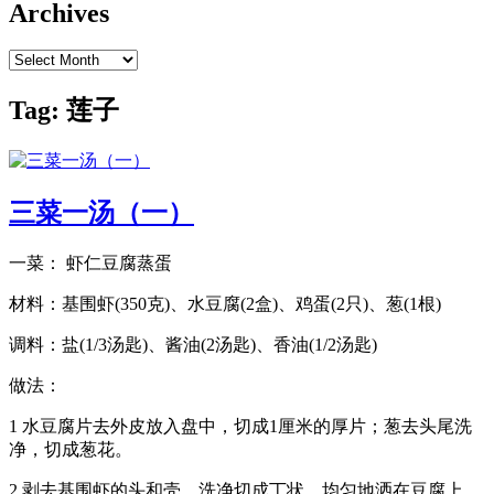
Archives
Archives
Tag:
莲子
三菜一汤（一）
一菜： 虾仁豆腐蒸蛋
材料：基围虾(350克)、水豆腐(2盒)、鸡蛋(2只)、葱(1根)
调料：盐(1/3汤匙)、酱油(2汤匙)、香油(1/2汤匙)
做法：
1 水豆腐片去外皮放入盘中，切成1厘米的厚片；葱去头尾洗
净，切成葱花。
2 剥去基围虾的头和壳，洗净切成丁状，均匀地洒在豆腐上。