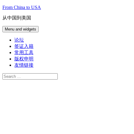
Skip
From China to USA
to
content
从中国到美国
Menu and widgets
论坛
签证入籍
常用工具
版权申明
友情链接
Search
for: