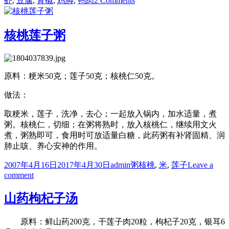
虾
,
豆腐
,
青椒
,
鸡脚
,
鸭肉
2 Comments
三
菜
一
核桃莲子粥
汤
（一）
原料：粳米50克；莲子50克；核桃仁50克。
做法：
取粳米，莲子，洗净，去心；一起放入锅内，加水适量，煮
粥。核桃仁，切细；在粥将熟时，放入核桃仁，继续用文火
煮，粥熟即可，食用时可放适量白糖，此药粥有补肾固精、润
肺止咳、养心安神的作用。
Posted
Author
Categories
Tags
2007年4月16日
2017年4月30日
admin
粥
核桃
,
米
,
莲子
Leave a
on
on
comment
核
桃
山药枸杞子汤
莲
子
原料：鲜山药200克，干莲子肉20粒，枸杞子20克，银耳6
粥