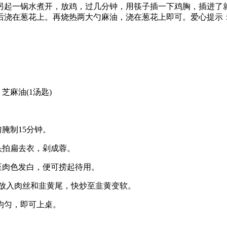
另起一锅水煮开，放鸡，过几分钟，用筷子插一下鸡胸，插进了
后浇在葱花上。再烧热两大勺麻油，浇在葱花上即可。爱心提示
、芝麻油(1汤匙)
匀腌制15分钟。
头拍扁去衣，剁成蓉。
至肉色发白，便可捞起待用。
再放入肉丝和韭黄尾，快炒至韭黄变软。
炒均匀，即可上桌。