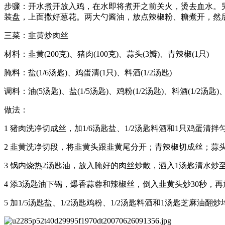
步骤：开水煮开放入鸡，在水即将煮开之前关火，烫去血水。
装盘，上面撒好葱花。两大勺酱油，放点辣椒粉、糖煮开，然
三菜：韭黄炒肉丝
材料：韭黄(200克)、猪肉(100克)、蒜头(3瓣)、青辣椒(1只)
腌料：盐(1/6汤匙)、鸡蛋清(1只)、料酒(1/2汤匙)
调料：油(5汤匙)、盐(1/5汤匙)、鸡粉(1/2汤匙)、料酒(1/2汤匙)
做法：
1 猪肉洗净切成丝，加1/6汤匙盐、1/2汤匙料酒和1只鸡蛋清拌
2 韭黄洗净切段，将韭黄头跟韭黄尾分开；青辣椒切成丝；蒜
3 锅内烧热2汤匙油，放入腌好的肉丝炒散，洒入1汤匙清水炒
4 添3汤匙油下锅，爆香蒜蓉和辣椒丝，倒入韭黄头炒30秒，
5 加1/5汤匙盐、1/2汤匙鸡粉、1/2汤匙料酒和1汤匙芝麻油翻