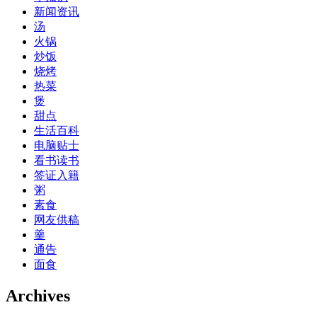
新闻资讯
汤
火锅
炒饭
烧烤
热菜
煲
甜点
生活百科
电脑贴士
看书读书
签证入籍
粥
素食
网友供稿
羹
通告
面食
Archives