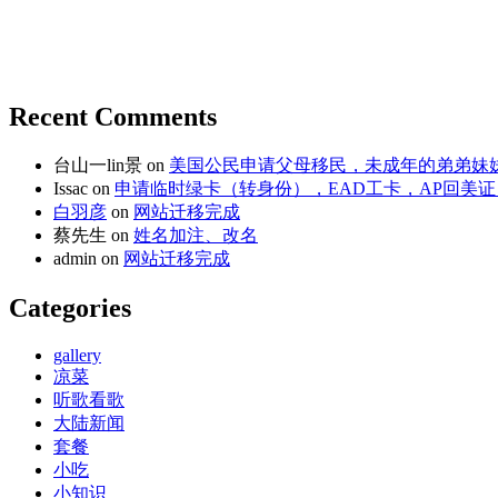
Recent Comments
台山一lin景
on
美国公民申请父母移民，未成年的弟弟妹
Issac
on
申请临时绿卡（转身份），EAD工卡，AP回美证
白羽彦
on
网站迁移完成
蔡先生
on
姓名加注、改名
admin
on
网站迁移完成
Categories
gallery
凉菜
听歌看歌
大陆新闻
套餐
小吃
小知识