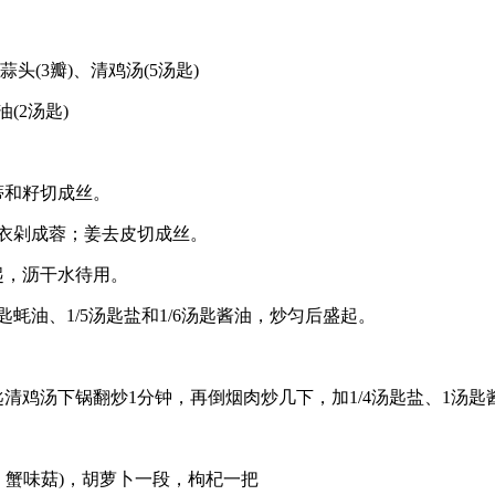
、蒜头(3瓣)、清鸡汤(5汤匙)
油(2汤匙)
蒂和籽切成丝。
去衣剁成蓉；姜去皮切成丝。
起，沥干水待用。
匙蚝油、1/5汤匙盐和1/6汤匙酱油，炒匀后盛起。
清鸡汤下锅翻炒1分钟，再倒烟肉炒几下，加1/4汤匙盐、1汤匙
、蟹味菇)，胡萝卜一段，枸杞一把