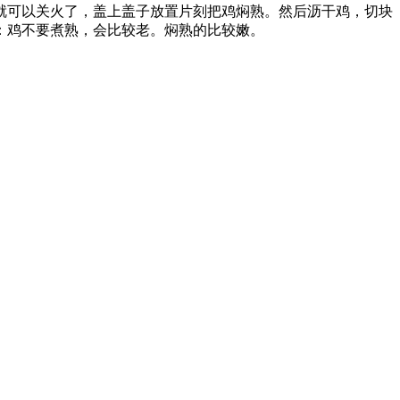
就可以关火了，盖上盖子放置片刻把鸡焖熟。然后沥干鸡，切块
：鸡不要煮熟，会比较老。焖熟的比较嫩。