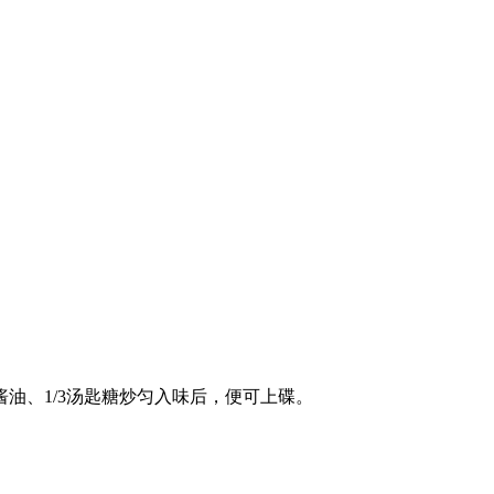
酱油、1/3汤匙糖炒匀入味后，便可上碟。