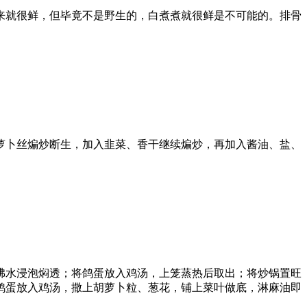
来就很鲜，但毕竟不是野生的，白煮煮就很鲜是不可能的。排骨
卜丝煸炒断生，加入韭菜、香干继续煸炒，再加入酱油、盐、
水浸泡焖透；将鸽蛋放入鸡汤，上笼蒸热后取出；将炒锅置旺
鸽蛋放入鸡汤，撒上胡萝卜粒、葱花，铺上菜叶做底，淋麻油即