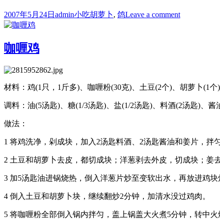
Posted
Author
Categories
Tags
on
2007年5月24日
admin
小吃
胡萝卜
,
鸽
Leave a comment
on
野
山
菌
咖喱鸡
烩
鸽
蛋
材料：鸡(1只，1斤多)、咖喱粉(30克)、土豆(2个)、胡萝卜(1个)
调料：油(5汤匙)、糖(1/3汤匙)、盐(1/2汤匙)、料酒(2汤匙)、酱
做法：
1 将鸡洗净，剁成块，加入2汤匙料酒、2汤匙酱油和姜片，拌匀
2 土豆和胡萝卜去皮，都切成块；洋葱剥去外皮，切成块；姜
3 加5汤匙油进锅烧热，倒入洋葱片炒至变软出水，再放进鸡
4 倒入土豆和胡萝卜块，继续翻炒2分钟，加清水没过鸡肉。
5 将咖喱粉全部倒入锅内拌匀，盖上锅盖大火煮5分钟，转中火