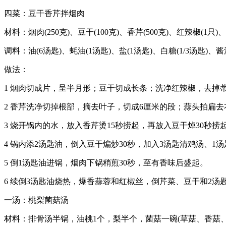
四菜：豆干香芹拌烟肉
材料：烟肉(250克)、豆干(100克)、香芹(500克)、红辣椒(1只)
调料：油(6汤匙)、蚝油(1汤匙)、盐(1汤匙)、白糖(1/3汤匙)、酱
做法：
1 烟肉切成片，呈半月形；豆干切成长条；洗净红辣椒，去掉
2 香芹洗净切掉根部，摘去叶子，切成6厘米的段；蒜头拍扁
3 烧开锅内的水，放入香芹烫15秒捞起，再放入豆干焯30秒捞
4 锅内添2汤匙油，倒入豆干煸炒30秒，加入3汤匙清鸡汤、1汤
5 倒1汤匙油进锅，烟肉下锅稍煎30秒，至有香味后盛起。
6 续倒3汤匙油烧热，爆香蒜蓉和红椒丝，倒芹菜、豆干和2汤匙
一汤：桃梨菌菇汤
材料：排骨汤半锅，油桃1个，梨半个，菌菇一碗(草菇、香菇