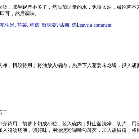
骨汤，取半锅差不多了，然后加适量的水，免得太油，虽说菌本
钟即可，然后调味。
on
花生米
,
芹菜
,
草菇
,
蟹味菇
,
话梅
,
鸡
Leave a comment
套
餐
系
列
（六）
净，切段待用；将油放入锅内，热后下入葱姜末炝锅，投入胡萝
若干
壳待用；胡萝卜切成小粒，装入碗内；野山菌洗净、切片，用沸
加入鸡汤烧沸，调好味，用湿淀粉调稀勾薄芡，加入胡椒粉；将