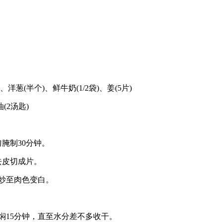
、洋葱(半个)、鲜牛奶(1/2袋)、姜(5片)
油(2汤匙)
腌制30分钟。
去皮切成片。
块炒至肉色变白。
焖15分钟，直至水分差不多收干。