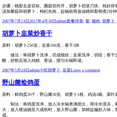
步骤：桃梨去皮切块。菌菇切对开，胡萝卜切滚刀块。炖好排
汤加菌菇和胡萝卜，枸杞先炖，起锅前再放油桃和梨稍煮2分
Posted
Author
Categories
Tags
2007年7月13日
2017年4月30日
admin
套餐
排骨
,
梨
,
烟肉
,
胡萝卜
,
on
胡萝卜韭菜炒香干
原料：胡萝卜250克，韭菜100克，香干3块
做法：将胡萝卜洗净，切成细丝；韭菜洗净，切段；香干洗
醋，炒熟后加入鸡精、香油，搅匀出锅即成。
Posted
Author
Categories
Tags
on
2007年5月24日
admin
小吃
胡萝卜
,
韭菜
Leave a comment
on
胡
萝
野山菌烩鸽蛋
卜
韭
原料：鲜鸽蛋20个，野山菌30克、胡萝卜1根、鸡汤1碗、菜叶
菜
炒
制法：将鸽蛋洗净，放入冷水锅煮沸捞出，用冷水浸凉，剥
香
火，放入猪油烧至六成热时，放入野山菌，加精盐煸炒入味，
干
成。