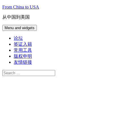
Skip
From China to USA
to
content
从中国到美国
Menu and widgets
论坛
签证入籍
常用工具
版权申明
友情链接
Search
for: