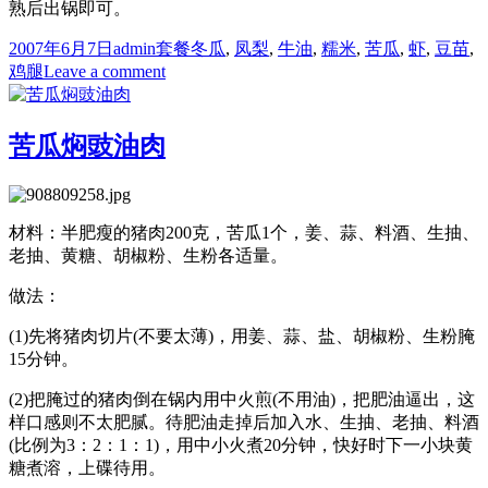
熟后出锅即可。
Posted
Author
Categories
Tags
2007年6月7日
admin
套餐
冬瓜
,
凤梨
,
牛油
,
糯米
,
苦瓜
,
虾
,
豆苗
,
on
on
鸡腿
Leave a comment
套
餐
系
苦瓜焖豉油肉
列
（一）
材料：半肥瘦的猪肉200克，苦瓜1个，姜、蒜、料酒、生抽、
老抽、黄糖、胡椒粉、生粉各适量。
做法：
(1)先将猪肉切片(不要太薄)，用姜、蒜、盐、胡椒粉、生粉腌
15分钟。
(2)把腌过的猪肉倒在锅内用中火煎(不用油)，把肥油逼出，这
样口感则不太肥腻。待肥油走掉后加入水、生抽、老抽、料酒
(比例为3：2：1：1)，用中小火煮20分钟，快好时下一小块黄
糖煮溶，上碟待用。