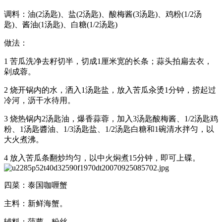
调料：油(2汤匙)、盐(2汤匙)、酸梅酱(3汤匙)、鸡粉(1/2汤
匙)、酱油(1汤匙)、白糖(1/2汤匙)
做法：
1 苦瓜洗净去籽切半，切成1厘米宽的长条；蒜头拍扁去衣，
剁成蓉。
2 烧开锅内的水，洒入1汤匙盐，放入苦瓜汆烫1分钟，捞起过
冷河，沥干水待用。
3 烧热锅内2汤匙油，爆香蒜蓉，加入3汤匙酸梅酱、1/2汤匙鸡
粉、1汤匙醬油、1/3汤匙盐、1/2汤匙白糖和1碗清水拌匀，以
大火煮沸。
4 放入苦瓜条翻炒均匀，以中火焖煮15分钟，即可上碟。
四菜：泰国咖喱蟹
主料：新鲜海蟹。
辅料：菠萝、粉丝。