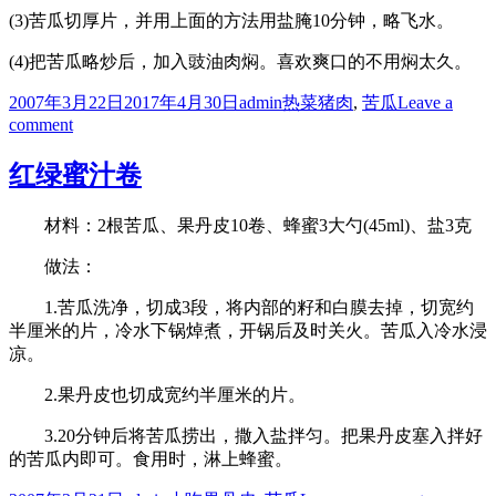
(3)苦瓜切厚片，并用上面的方法用盐腌10分钟，略飞水。
(4)把苦瓜略炒后，加入豉油肉焖。喜欢爽口的不用焖太久。
Posted
Author
Categories
Tags
2007年3月22日
2017年4月30日
admin
热菜
猪肉
,
苦瓜
Leave a
on
on
comment
苦
瓜
红绿蜜汁卷
焖
豉
材料：2根苦瓜、果丹皮10卷、蜂蜜3大勺(45ml)、盐3克
油
肉
做法：
1.苦瓜洗净，切成3段，将内部的籽和白膜去掉，切宽约
半厘米的片，冷水下锅焯煮，开锅后及时关火。苦瓜入冷水浸
凉。
2.果丹皮也切成宽约半厘米的片。
3.20分钟后将苦瓜捞出，撒入盐拌匀。把果丹皮塞入拌好
的苦瓜内即可。食用时，淋上蜂蜜。