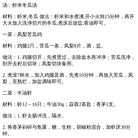
汤：虾米冬瓜汤
材料：虾米,冬瓜 做法：虾米和水煮沸,开小火炖15分钟，再开
大火放入洗净切片的冬瓜,煮滚后放盐,香油即可。
一菜：凤梨苦瓜鸡
材料：鸡腿2只，苦瓜一条，凤梨8片，酒，盐。
做法：1. 鸡腿切开，先煮烫过，去除血水再冲净；苦瓜洗净，
剖开去籽后切块；凤梨切块备用。
2. 煮滚7杯水，加入鸡腿及酒，先煮10分钟，再放入苦瓜，凤
梨，至熟烂，加盐调味即可。
二菜：牛油虾
材料：虾12－16只；牛油30g；蒜蓉2茶匙；香茅1支。
做法：1. 虾去肠冲洗，隔水。
2. 将香茅剁碎与鱼露，糖，生粉，胡椒粉混合，加虾厌30分
钟。