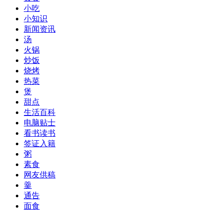
小吃
小知识
新闻资讯
汤
火锅
炒饭
烧烤
热菜
煲
甜点
生活百科
电脑贴士
看书读书
签证入籍
粥
素食
网友供稿
羹
通告
面食