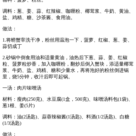
调料：葱、姜、蒜、红辣椒、咖喱粉、椰茸浆、牛奶、黄油、
盐、鸡精、糖、沙茶酱、食用油。
做法：
1.将螃蟹宰洗干净，粉丝用温泡一下，菠萝、红椒、葱、姜、
蒜切成丁
2.砂锅中倒食用油和适量黄油，油热后下葱、蒜、姜、红椒
粒、菠萝粒炒香，加入咖喱粉，翻炒后倒入蟹块，添适量椰茸
浆、牛奶、盐、鸡精、糖和少量水，再将泡好的粉丝倒进锅
里，烧5分钟，收汁后即可起锅。
一汤：肉片味噌汤
材料：瘦肉(250克)、水豆腐(1盒，500克)、味噌汤料包(1袋)、
葱1根、姜(5片)
调料：油(2汤匙)、蒜蓉辣椒酱(1汤匙)、料酒(1/2汤匙)、白糖
(1/3汤匙)
做法：