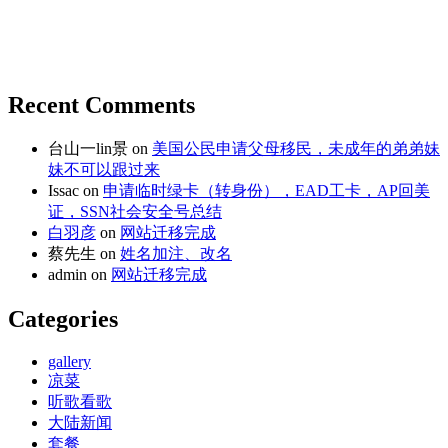
Recent Comments
台山一lin景
on
美国公民申请父母移民，未成年的弟弟妹
妹不可以跟过来
Issac
on
申请临时绿卡（转身份），EAD工卡，AP回美
证，SSN社会安全号总结
白羽彦
on
网站迁移完成
蔡先生
on
姓名加注、改名
admin
on
网站迁移完成
Categories
gallery
凉菜
听歌看歌
大陆新闻
套餐