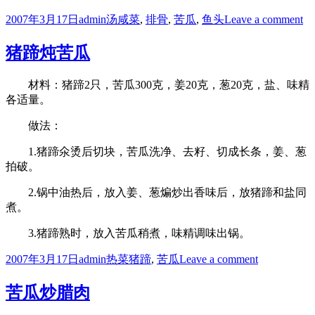
Posted
Author
Categories
Tags
on
2007年3月17日
admin
汤
咸菜
,
排骨
,
苦瓜
,
鱼头
Leave a comment
on
排
骨
猪蹄炖苦瓜
鱼
头
材料：猪蹄2只，苦瓜300克，姜20克，葱20克，盐、味精
苦
各适量。
瓜
汤
做法：
1.猪蹄氽烫后切块，苦瓜洗净、去籽、切成长条，姜、葱
拍破。
2.锅中油热后，放入姜、葱煸炒出香味后，放猪蹄和盐同
煮。
3.猪蹄熟时，放入苦瓜稍煮，味精调味出锅。
Posted
Author
Categories
Tags
on
2007年3月17日
admin
热菜
猪蹄
,
苦瓜
Leave a comment
on
猪
蹄
苦瓜炒腊肉
炖