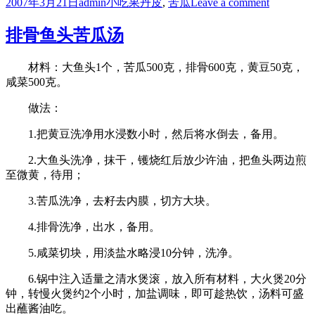
Posted
Author
Categories
Tags
on
2007年3月21日
admin
小吃
果丹皮
,
苦瓜
Leave a comment
on
红
绿
排骨鱼头苦瓜汤
蜜
汁
材料：大鱼头1个，苦瓜500克，排骨600克，黄豆50克，
卷
咸菜500克。
做法：
1.把黄豆洗净用水浸数小时，然后将水倒去，备用。
2.大鱼头洗净，抹干，镬烧红后放少许油，把鱼头两边煎
至微黄，待用；
3.苦瓜洗净，去籽去内膜，切方大块。
4.排骨洗净，出水，备用。
5.咸菜切块，用淡盐水略浸10分钟，洗净。
6.锅中注入适量之清水煲滚，放入所有材料，大火煲20分
钟，转慢火煲约2个小时，加盐调味，即可趁热饮，汤料可盛
出蘸酱油吃。