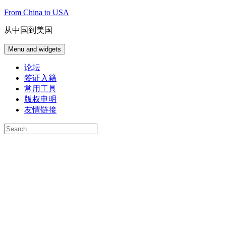
Skip
From China to USA
to
content
从中国到美国
Menu and widgets
论坛
签证入籍
常用工具
版权申明
友情链接
Search
for: