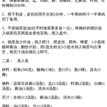
末、味极鲜酱油、盐、鸡精、糖、胡椒粉、芝麻油、料酒、生
粉腌制20分钟。
2、橙子剥皮，皮切丝用开水泡5分钟，一半果肉榨汁一半果肉
切丁备用。
3、平底锅里放油(比平时做菜要多放一点)，将腌好的猪扒放
入锅里煎至两面金黄色至熟，摆入盘中。
4、锅里放少许油，倒入橙汁、橙皮丝、橙肉、蜂蜜、1小匙味
极鲜酱油，翻炒片刻，用1匙生粉兑5小匙水倒入锅里勾出薄
芡，将芡汁浇在猪扒上即可。
二菜： 美人鱼
材料：鲩鱼(500克)、酸梅(15粒)、姜(5片)、葱(1棵)、蒜头(3
瓣)
腌料：蒜蓉豆豉酱(2汤匙)、盐(1/3汤匙)、料酒(2汤匙)、白糖(1
汤匙)、酱油(1汤匙)、清水(6汤匙)
芡汁：生粉(1/2汤匙)、酱油(1汤匙)、清水(1/3碗)
调料：油(5汤匙)、盐(1/3汤匙)