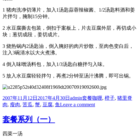
1 猪肉洗净切薄片，加入1汤匙蒜蓉辣椒酱、1/2汤匙料酒和姜
片拌匀，腌制15分钟。
2 水豆腐撕去包装，倒扣于案板上，片去豆腐外层，再切成小
块；葱切成段，姜切成片。
3 烧热锅内2汤匙油，倒入腌好的肉片炒散，至肉色变白后，
注入3碗清水以大火煮沸。
4 倒入味噌汤料包，加入1/3汤匙白糖拌匀入味。
5 放入水豆腐轻轻拌匀，再煮2分钟至汤汁沸腾，即可出锅。
Posted
Author
Categories
Tags
2007年11月12日
2017年4月30日
admin
套餐
咖喱
,
橙子
,
猪里脊
on
on
肉
,
瘦肉
,
苦瓜
,
蟹
,
豆腐
,
鱼
Leave a comment
套
餐
套餐系列（一）
系
列
四菜一汤
（八）