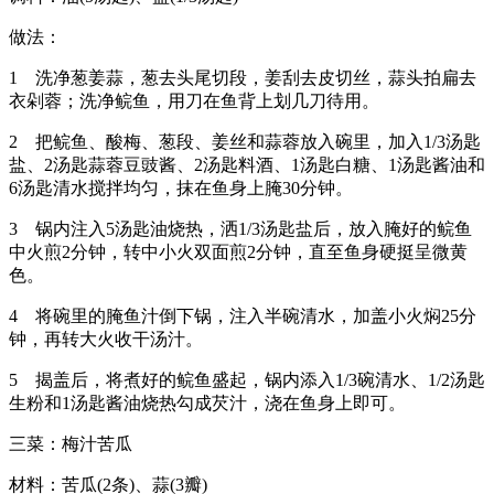
做法：
1 洗净葱姜蒜，葱去头尾切段，姜刮去皮切丝，蒜头拍扁去
衣剁蓉；洗净鲩鱼，用刀在鱼背上划几刀待用。
2 把鲩鱼、酸梅、葱段、姜丝和蒜蓉放入碗里，加入1/3汤匙
盐、2汤匙蒜蓉豆豉酱、2汤匙料酒、1汤匙白糖、1汤匙酱油和
6汤匙清水搅拌均匀，抹在鱼身上腌30分钟。
3 锅内注入5汤匙油烧热，洒1/3汤匙盐后，放入腌好的鲩鱼
中火煎2分钟，转中小火双面煎2分钟，直至鱼身硬挺呈微黄
色。
4 将碗里的腌鱼汁倒下锅，注入半碗清水，加盖小火焖25分
钟，再转大火收干汤汁。
5 揭盖后，将煮好的鲩鱼盛起，锅内添入1/3碗清水、1/2汤匙
生粉和1汤匙酱油烧热勾成芡汁，浇在鱼身上即可。
三菜：梅汁苦瓜
材料：苦瓜(2条)、蒜(3瓣)