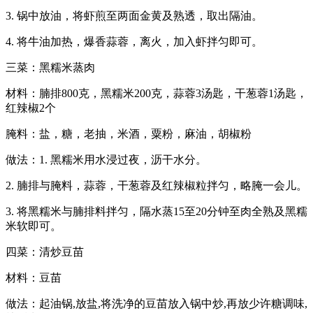
3. 锅中放油，将虾煎至两面金黄及熟透，取出隔油。
4. 将牛油加热，爆香蒜蓉，离火，加入虾拌匀即可。
三菜：黑糯米蒸肉
材料：腩排800克，黑糯米200克，蒜蓉3汤匙，干葱蓉1汤匙，
红辣椒2个
腌料：盐，糖，老抽，米酒，粟粉，麻油，胡椒粉
做法：1. 黑糯米用水浸过夜，沥干水分。
2. 腩排与腌料，蒜蓉，干葱蓉及红辣椒粒拌匀，略腌一会儿。
3. 将黑糯米与腩排料拌匀，隔水蒸15至20分钟至肉全熟及黑糯
米软即可。
四菜：清炒豆苗
材料：豆苗
做法：起油锅,放盐,将洗净的豆苗放入锅中炒,再放少许糖调味,